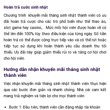
Hoàn trả cước sinh nhật
Chương trình khuyến mãi tháng sinh nhật thành viên có ưu
đãi hoàn trả cược cho các trò phổ biến như thể thao ảo,
slot game hay casino,… Mức mỗi hội viên được hoàn về có
thể lên đến 100% tùy theo điều kiện của từng ngày. Số tiền
hoàn trả có thể được cộng trực tiếp vào và có thể rút hoặc
tiếp tục sử dụng khi hoàn thành yêu cầu doanh thu tối
thiểu. Ưu đãi này giúp giảm thiểu rủi ro và tăng cơ hội chơi
cho hội viên.
Hướng dẫn nhận khuyến mãi tháng sinh nhật
thành viên
Việc nhận khuyến mãi tháng sinh nhật thành viên thực hiện
qua các bước đơn giản và nhanh chóng. Nhà cái cam kết
mang trải nghiệm và tiện lợi cho mọi thành viên:
Bước 1: Đầu tiên, thành viên cần đăng nhập tài khoản