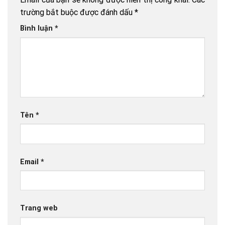
trường bắt buộc được đánh dấu
*
Bình luận
*
Tên
*
Email
*
Trang web