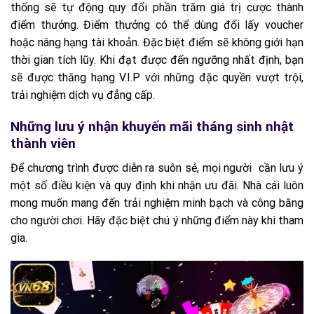
thống sẽ tự động quy đổi phần trăm giá trị cược thành
điểm thưởng. Điểm thưởng có thể dùng đổi lấy voucher
hoặc nâng hạng tài khoản. Đặc biệt điểm sẽ không giới hạn
thời gian tích lũy. Khi đạt được đến ngưỡng nhất định, bạn
sẽ được thăng hạng V.I.P với những đặc quyền vượt trội,
trải nghiệm dịch vụ đẳng cấp.
Những lưu ý nhận khuyến mãi tháng sinh nhật
thành viên
Để chương trình được diễn ra suôn sẻ, mọi người cần lưu ý
một số điều kiện và quy định khi nhận ưu đãi. Nhà cái luôn
mong muốn mang đến trải nghiệm minh bạch và công bằng
cho người chơi. Hãy đặc biệt chú ý những điểm này khi tham
gia.