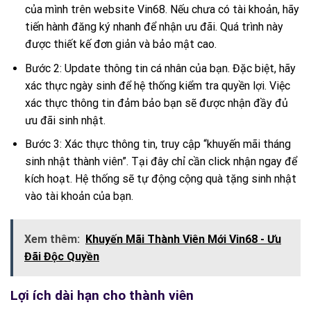
của mình trên website Vin68. Nếu chưa có tài khoản, hãy
tiến hành đăng ký nhanh để nhận ưu đãi. Quá trình này
được thiết kế đơn giản và bảo mật cao.
Bước 2: Update thông tin cá nhân của bạn. Đặc biệt, hãy
xác thực ngày sinh để hệ thống kiểm tra quyền lợi. Việc
xác thực thông tin đảm bảo bạn sẽ được nhận đầy đủ
ưu đãi sinh nhật.
Bước 3: Xác thực thông tin, truy cập “khuyến mãi tháng
sinh nhật thành viên”. Tại đây chỉ cần click nhận ngay để
kích hoạt. Hệ thống sẽ tự động cộng quà tặng sinh nhật
vào tài khoản của bạn.
Xem thêm:
Khuyến Mãi Thành Viên Mới Vin68 - Ưu
Đãi Độc Quyền
Lợi ích dài hạn cho thành viên