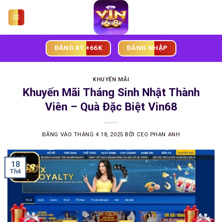
Bỏ
qua
nội
dung
ĐĂNG KÝ +66K
ĐĂNG NHẬP
KHUYẾN MÃI
Khuyến Mãi Tháng Sinh Nhật Thành
Viên – Quà Đặc Biệt Vin68
ĐĂNG VÀO
THÁNG 4 18, 2025
BỞI
CEO PHAN ANH
18
Th4