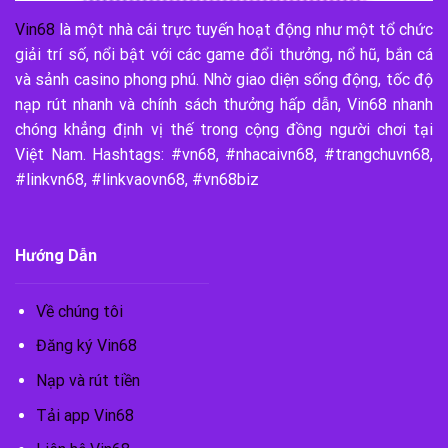
Vin68
là một nhà cái trực tuyến hoạt động như một tổ chức
giải trí số, nổi bật với các game đổi thưởng, nổ hũ, bắn cá
và sảnh casino phong phú. Nhờ giao diện sống động, tốc độ
nạp rút nhanh và chính sách thưởng hấp dẫn, Vin68 nhanh
chóng khẳng định vị thế trong cộng đồng người chơi tại
Việt Nam. Hashtags: #vn68, #nhacaivn68, #trangchuvn68,
#linkvn68, #linkvaovn68, #vn68biz
Hướng Dẫn
Về chúng tôi
Đăng ký Vin68
Nạp và rút tiền
Tải app Vin68