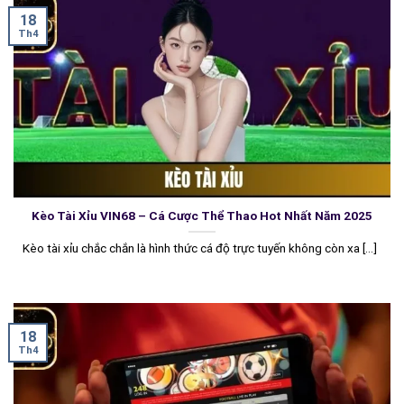
18
Th4
Kèo Tài Xỉu VIN68 – Cá Cược Thể Thao Hot Nhất Năm 2025
Kèo tài xỉu chắc chắn là hình thức cá độ trực tuyến không còn xa [...]
18
Th4