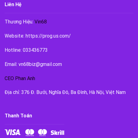
Liên Hệ
Thương Hiệu:
Vin68
Website:
https://prog.us.com/
Hotline: 033436773
Email:
vn68biz@gmail.com
CEO Phan Anh
Địa chỉ: 376 Đ. Bưởi, Nghĩa Đô, Ba Đình, Hà Nội, Việt Nam
Thanh Toán