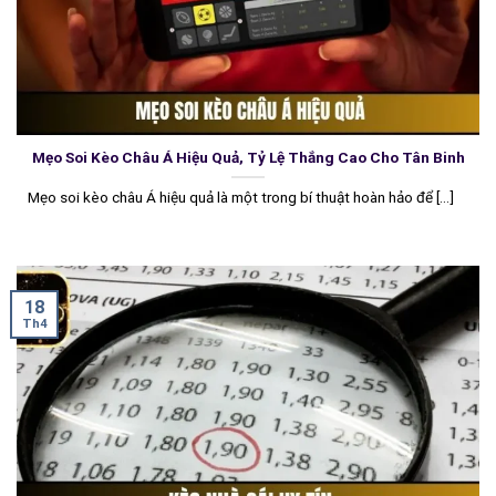
Mẹo Soi Kèo Châu Á Hiệu Quả, Tỷ Lệ Thắng Cao Cho Tân Binh
Mẹo soi kèo châu Á hiệu quả là một trong bí thuật hoàn hảo để [...]
18
Th4