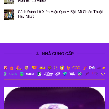
Nên Bỏ Lỡ Vin68
Th4
Cách Đánh Lô Xiên Hiệu Quả – Bật Mí Chiến Thuật
18
Hay Nhất
Th4
NHÀ CUNG CẤP