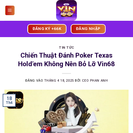
Bỏ
qua
nội
dung
ĐĂNG KÝ +66K
ĐĂNG NHẬP
TIN TỨC
Chiến Thuật Đánh Poker Texas
Hold’em Không Nên Bỏ Lỡ Vin68
ĐĂNG VÀO
THÁNG 4 18, 2025
BỞI
CEO PHAN ANH
18
Th4