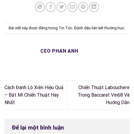
Bài viết này được đăng trong
Tin Tức
. Đánh dấu
liên kết thường trực
.
CEO PHAN ANH
Cách Đánh Lô Xiên Hiệu Quả
Chiến Thuật Labouchere
– Bật Mí Chiến Thuật Hay
Trong Baccarat Vin68 Và
Nhất
Hướng Dẫn
Để lại một bình luận