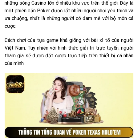
những sòng Casino lớn ở nhiều khu vực trên thế giới. Đây là
một phiên bản Poker được rất nhiều người chơi yêu thích và
ưa chuộng, nhất là những người có đam mê với bộ môn cá
cược.
Cách chơi của tựa game khá giống với bài xì tố của người
Việt Nam. Tuy nhiên với hình thức giải trí trực tuyến, người
tham gia sẽ được đặt cược trực tiếp trên thiết bị cá nhân
của mình.