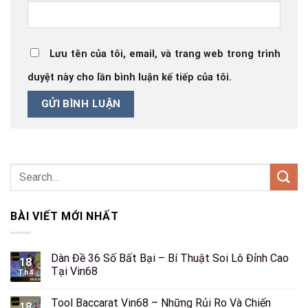
Lưu tên của tôi, email, và trang web trong trình
duyệt này cho lần bình luận kế tiếp của tôi.
BÀI VIẾT MỚI NHẤT
Dàn Đề 36 Số Bất Bại – Bí Thuật Soi Lô Đỉnh Cao
18
Tại Vin68
Th4
Tool Baccarat Vin68 – Những Rủi Ro Và Chiến
18