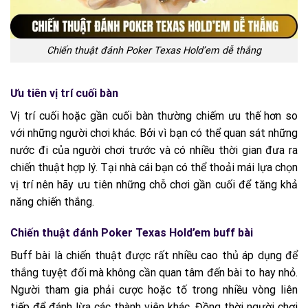
Chiến thuật đánh Poker Texas Hold’em dễ thắng
Ưu tiên vị trí cuối bàn
Vị trí cuối hoặc gần cuối bàn thường chiếm ưu thế hơn so
với những người chơi khác. Bởi vì bạn có thể quan sát những
nước đi của người chơi trước và có nhiều thời gian đưa ra
chiến thuật hợp lý. Tại nhà cái bạn có thể thoải mái lựa chọn
vị trí nên hãy ưu tiên những chỗ chơi gần cuối để tăng khả
năng chiến thắng.
Chiến thuật đánh Poker Texas Hold’em buff bài
Buff bài là chiến thuật được rất nhiều cao thủ áp dụng để
thắng tuyệt đối mà không cần quan tâm đến bài to hay nhỏ.
Người tham gia phải cược hoặc tố trong nhiều vòng liên
tiếp để đánh lừa các thành viên khác. Đồng thời người chơi