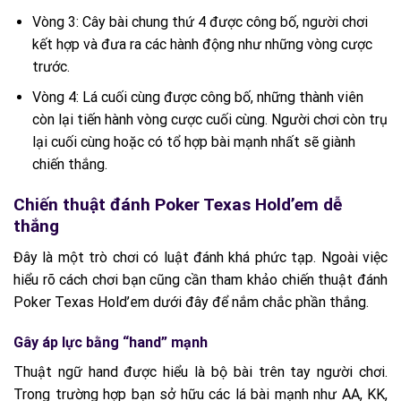
Vòng 3: Cây bài chung thứ 4 được công bố, người chơi
kết hợp và đưa ra các hành động như những vòng cược
trước.
Vòng 4: Lá cuối cùng được công bố, những thành viên
còn lại tiến hành vòng cược cuối cùng. Người chơi còn trụ
lại cuối cùng hoặc có tổ hợp bài mạnh nhất sẽ giành
chiến thắng.
Chiến thuật đánh Poker Texas Hold’em dễ
thắng
Đây là một trò chơi có luật đánh khá phức tạp. Ngoài việc
hiểu rõ cách chơi bạn cũng cần tham khảo chiến thuật đánh
Poker Texas Hold’em dưới đây để nắm chắc phần thắng.
Gây áp lực bằng “hand” mạnh
Thuật ngữ hand được hiểu là bộ bài trên tay người chơi.
Trong trường hợp bạn sở hữu các lá bài mạnh như AA, KK,