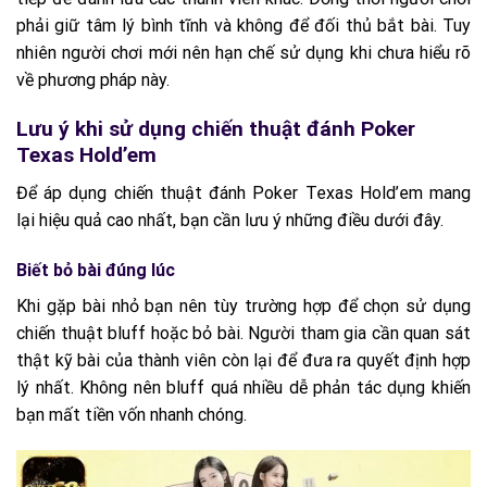
phải giữ tâm lý bình tĩnh và không để đối thủ bắt bài. Tuy
nhiên người chơi mới nên hạn chế sử dụng khi chưa hiểu rõ
về phương pháp này.
Lưu ý khi sử dụng chiến thuật đánh Poker
Texas Hold’em
Để áp dụng chiến thuật đánh Poker Texas Hold’em mang
lại hiệu quả cao nhất, bạn cần lưu ý những điều dưới đây.
Biết bỏ bài đúng lúc
Khi gặp bài nhỏ bạn nên tùy trường hợp để chọn sử dụng
chiến thuật bluff hoặc bỏ bài. Người tham gia cần quan sát
thật kỹ bài của thành viên còn lại để đưa ra quyết định hợp
lý nhất. Không nên bluff quá nhiều dễ phản tác dụng khiến
bạn mất tiền vốn nhanh chóng.